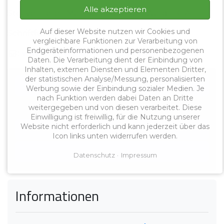
Alle akzeptieren
Stellvertreter: Mathias Geisberger Ward - KLA
Auf dieser Website nutzen wir Cookies und
Schriftführerin: Hanna Bärthel - BSDGG
vergleichbare Funktionen zur Verarbeitung von
Endgeräteinformationen und personenbezogenen
:
vorstand-OV-Bhv(at)vlb-bremerhaven.de
Daten. Die Verarbeitung dient der Einbindung von
Inhalten, externen Diensten und Elementen Dritter,
der statistischen Analyse/Messung, personalisierten
Wir über uns
Werbung sowie der Einbindung sozialer Medien. Je
nach Funktion werden dabei Daten an Dritte
Der Vorstand
weitergegeben und von diesen verarbeitet. Diese
Einwilligung ist freiwillig, für die Nutzung unserer
Website nicht erforderlich und kann jederzeit über das
Satzung
Icon links unten widerrufen werden.
Mitglied werden
Datenschutz
Impressum
Informationen