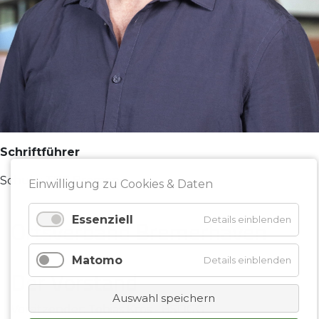
Schriftführer
Schule: TBZ Bremen
Einwilligung zu Cookies & Daten
Essenziell
Details einblenden
Ortsverband Bremerhaven
Matomo
Details einblenden
Der Vorstand
Auswahl speichern
Vorsitzender: Tobias Krös - BSDGG