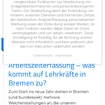
Wir bleiben an dem Thema dran und
vergleichbare Funktionen zur Verarbeitung von
informieren, sobald es zur Übertragung im
Endgeräteinformationen und personenbezogenen
Daten. Die Verarbeitung dient der Einbindung von
Land Bremen konkrete Entscheidungen gibt.
Inhalten, externen Diensten und Elementen Dritter,
der statistischen Analyse/Messung, personalisierten
Weiterlesen
Werbung sowie der Einbindung sozialer Medien. Je
nach Funktion werden dabei Daten an Dritte
weitergegeben und von diesen verarbeitet. Diese
Einwilligung ist freiwillig, für die Nutzung unserer
07
Website nicht erforderlich und kann jederzeit über
Jahresauftakt 2026:
das Icon links unten widerrufen werden.
Jan
Arbeitszeit, Entlastung,
Datenschutz
Impressum
Arbeitszeiterfassung – was
kommt auf Lehrkräfte in
Bremen zu?
Zum Start ins neue Jahr stehen in Bremen
(und bundesweit) mehrere
Weichenstellungen an, die unseren