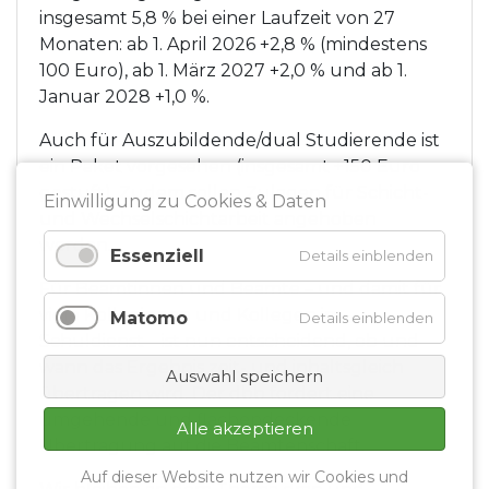
insgesamt 5,8 % bei einer Laufzeit von 27
Monaten: ab 1. April 2026 +2,8 % (mindestens
100 Euro), ab 1. März 2027 +2,0 % und ab 1.
Januar 2028 +1,0 %.
Auch für Auszubildende/dual Studierende ist
ein Paket vorgesehen (insgesamt +150 Euro
gestuft). Zudem sollen Zulagen für Schicht-
Einwilligung zu Cookies & Daten
und Wechselschichtarbeit angehoben
werden.
Essenziell
Details einblenden
Für Beamtinnen und Beamte – und damit für
viele Kolleginnen und Kollegen im
Matomo
Details einblenden
Schuldienst – ist nun entscheidend, ob und
wann das Ergebnis zeit- und inhaltsgleich
Auswahl speichern
übertragen wird. Der dbb fordert eine
umgehende und flächendeckende
Alle akzeptieren
Übertragung auf die Beamtenschaft.
Auf dieser Website nutzen wir Cookies und