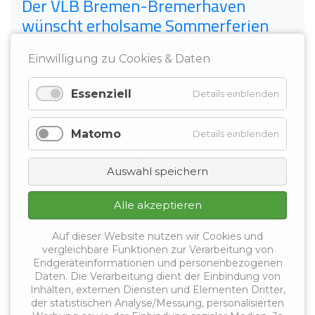
Der VLB Bremen-Bremerhaven
wünscht erholsame Sommerferien
Das Schuljahr 2025/2026 ist geschafft. Hinter
Einwilligung zu Cookies & Daten
den Kolleginnen und Kollegen an den
beruflichen ...
Essenziell
Details einblenden
23.06.2026
Matomo
Details einblenden
Arbeitszeiterfassung an Schulen:
Bremen startet Praxistest ab August
Auswahl speichern
2026
Alle akzeptieren
Ab August 2026 startet Bremen einen echten
Praxistest zur digitalen Arbeitszeiterfassung für
Auf dieser Website nutzen wir Cookies und
...
vergleichbare Funktionen zur Verarbeitung von
Endgeräteinformationen und personenbezogenen
Daten. Die Verarbeitung dient der Einbindung von
16.03.2026
Inhalten, externen Diensten und Elementen Dritter,
VLB Bremen-Bremerhaven auf der
der statistischen Analyse/Messung, personalisierten