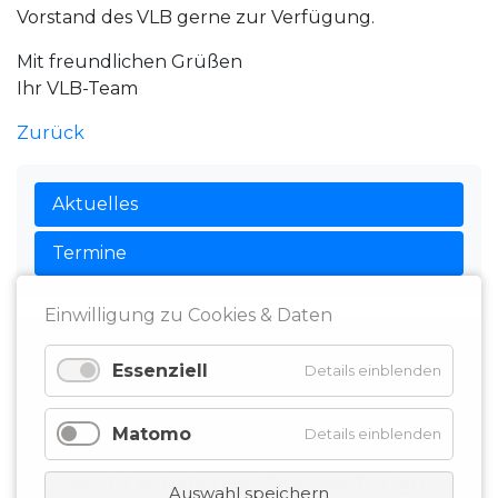
Vorstand des VLB gerne zur Verfügung.
Mit freundlichen Grüßen
Ihr VLB-Team
Zurück
Aktuelles
Termine
Einwilligung zu Cookies & Daten
Aktuelles
Essenziell
Details einblenden
18.07.2026
Matomo
Details einblenden
Der VLB Bremen-Bremerhaven
wünscht erholsame Sommerferien
Auswahl speichern