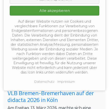
Das Schuljahr 2025/2026 ist geschafft. Hinter
Alle akzeptieren
den Kolleginnen und Kollegen an den
beruflichen ...
Auf dieser Website nutzen wir Cookies und
vergleichbare Funktionen zur Verarbeitung von
Endgeräteinformationen und personenbezogenen
23.06.2026
Daten. Die Verarbeitung dient der Einbindung von
Arbeitszeiterfassung an Schulen:
Inhalten, externen Diensten und Elementen Dritter,
Bremen startet Praxistest ab August
der statistischen Analyse/Messung, personalisierten
Werbung sowie der Einbindung sozialer Medien. Je
2026
nach Funktion werden dabei Daten an Dritte
weitergegeben und von diesen verarbeitet. Diese
Ab August 2026 startet Bremen einen echten
Einwilligung ist freiwillig, für die Nutzung unserer
Praxistest zur digitalen Arbeitszeiterfassung für
Website nicht erforderlich und kann jederzeit über
...
das Icon links unten widerrufen werden.
Datenschutz
Impressum
16.03.2026
VLB Bremen-Bremerhaven auf der
didacta 2026 in Köln
Am Freitag, 13. März 2026, machte sich eine