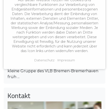
Bremen startet Praxistest ab August
Auf dieser Website nutzen wir Cookies und
vergleichbare Funktionen zur Verarbeitung von
2026
Endgeräteinformationen und personenbezogenen
Daten. Die Verarbeitung dient der Einbindung von
Ab August 2026 startet Bremen einen echten
Inhalten, externen Diensten und Elementen Dritter,
Praxistest zur digitalen Arbeitszeiterfassung für
der statistischen Analyse/Messung, personalisierten
Werbung sowie der Einbindung sozialer Medien. Je
...
nach Funktion werden dabei Daten an Dritte
weitergegeben und von diesen verarbeitet. Diese
Einwilligung ist freiwillig, für die Nutzung unserer
16.03.2026
Website nicht erforderlich und kann jederzeit über
VLB Bremen-Bremerhaven auf der
das Icon links unten widerrufen werden.
didacta 2026 in Köln
Datenschutz
Impressum
Am Freitag, 13. März 2026, machte sich eine
kleine Gruppe des VLB Bremen-Bremerhaven
früh ...
Kontakt