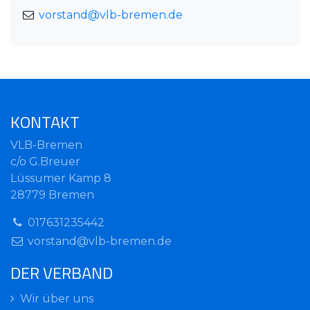
vorstand@vlb-bremen.de
KONTAKT
VLB-Bremen
c/o G.Breuer
Lüssumer Kamp 8
28779 Bremen
017631235442
vorstand@vlb-bremen.de
DER VERBAND
Wir über uns