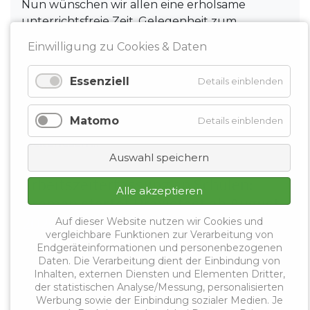
Nun wünschen wir allen eine erholsame
unterrichtsfreie Zeit, Gelegenheit zum
Abschalten und viele schöne Momente mit
Einwilligung zu Cookies & Daten
Familie und Freunden. Kommen Sie gut durch
den Sommer und starten Sie gesund und mit
Essenziell
Details einblenden
neuer Kraft in das kommende Schuljahr.
Der Vorstand des VLB Bremen-Bremerhaven
Matomo
Details einblenden
Weiterlesen …
Auswahl speichern
Arbeitszeiterfassung an Schulen:
Alle akzeptieren
Bremen startet Praxistest ab August
2026
Auf dieser Website nutzen wir Cookies und
vergleichbare Funktionen zur Verarbeitung von
Ab August 2026 startet Bremen einen echten
Endgeräteinformationen und personenbezogenen
Daten. Die Verarbeitung dient der Einbindung von
Praxistest zur digitalen Arbeitszeiterfassung für
Inhalten, externen Diensten und Elementen Dritter,
Lehrkräfte. Nach Angaben des Senators für
der statistischen Analyse/Messung, personalisierten
Kinder und Bildung sollen an neun Schulen in
Werbung sowie der Einbindung sozialer Medien. Je