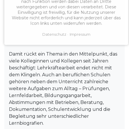
Bremen und Bremerhaven künftig nicht nur
nach Funktion werden dabei Daten an Dritte
weitergegeben und von diesen verarbeitet. Diese
Unterrichtsstunden dokumentiert werden,
Einwilligung ist freiwillig, für die Nutzung unserer
sondern auch bislang weniger sichtbare
Website nicht erforderlich und kann jederzeit über das
Tätigkeiten wie Unterrichtsvorbereitung,
Icon links unten widerrufen werden.
Korrekturen, Kommunikation, individuelle
Datenschutz
Impressum
Förderung, Integration, Pausenaufsichten und
weitere schulische Aufgaben.
Damit rückt ein Thema in den Mittelpunkt, das
viele Kolleginnen und Kollegen seit Jahren
beschäftigt: Lehrkräftearbeit endet nicht mit
dem Klingeln. Auch an beruflichen Schulen
gehören neben dem Unterricht zahlreiche
weitere Aufgaben zum Alltag – Prüfungen,
Lernfeldarbeit, Bildungsgangarbeit,
Abstimmungen mit Betrieben, Beratung,
Dokumentation, Schulentwicklung und die
Begleitung sehr unterschiedlicher
Lernbiografien.