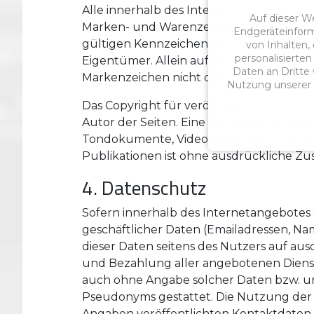
Alle innerhalb des Internetangebotes g
Auf dieser W
Marken- und Warenzeichen unterliegen
Endgeräteinform
gültigen Kennzeichenrechts und den Bes
von Inhalten,
personalisierte
Eigentümer. Allein aufgrund der bloßen 
Daten an Dritte w
Markenzeichen nicht durch Rechte Dritte
Nutzung unserer W
Das Copyright für veröffentlichte, vom Au
Autor der Seiten. Eine Vervielfältigung 
Tondokumente, Videosequenzen und Tex
Publikationen ist ohne ausdrückliche Zu
4. Datenschutz
Sofern innerhalb des Internetangebotes 
geschäftlicher Daten (Emailadressen, Nam
dieser Daten seitens des Nutzers auf aus
und Bezahlung aller angebotenen Dienste
auch ohne Angabe solcher Daten bzw. un
Pseudonyms gestattet. Die Nutzung der
Angaben veröffentlichten Kontaktdaten