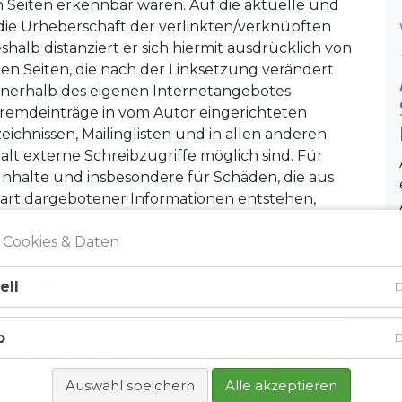
n Seiten erkennbar waren. Auf die aktuelle und
 die Urheberschaft der verlinkten/verknüpften
eshalb distanziert er sich hiermit ausdrücklich von
ften Seiten, die nach der Linksetzung verändert
 innerhalb des eigenen Internetangebotes
Fremdeinträge in vom Autor eingerichteten
eichnissen, Mailinglisten und in allen anderen
t externe Schreibzugriffe möglich sind. Für
e Inhalte und insbesondere für Schäden, die aus
art dargebotener Informationen entstehen,
 welche verwiesen wurde, nicht derjenige, der über
 Cookies & Daten
ediglich verweist.
nrecht
ell
D
tionen die Urheberrechte der verwendeten Bilder,
n und Texte zu beachten, von ihm selbst
o
D
te, Videosequenzen und Texte zu nutzen oder auf
deosequenzen und Texte zurückzugreifen.
Auswahl speichern
Alle akzeptieren