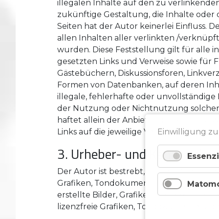
illegalen Inhalte auf den zu verlinkende
zukünftige Gestaltung, die Inhalte oder
Seiten hat der Autor keinerlei Einfluss. D
allen Inhalten aller verlinkten /verknüp
wurden. Diese Feststellung gilt für alle
gesetzten Links und Verweise sowie für 
Gästebüchern, Diskussionsforen, Linkverz
Formen von Datenbanken, auf deren Inhal
illegale, fehlerhafte oder unvollständig
der Nutzung oder Nichtnutzung solcher
haftet allein der Anbieter der Seite, auf
Einwilligung zu
Links auf die jeweilige Veröffentlichung l
3. Urheber- und Kennzeiche
Essenzi
Der Autor ist bestrebt, in allen Publika
Grafiken, Tondokumente, Videosequenze
Matom
erstellte Bilder, Grafiken, Tondokumen
lizenzfreie Grafiken, Tondokumente, Vi