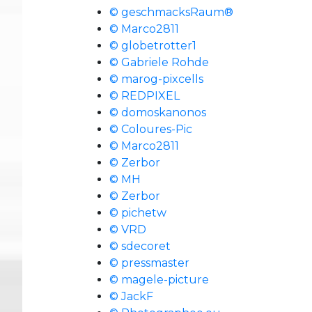
© geschmacksRaum®
© Marco2811
© globetrotter1
© Gabriele Rohde
© marog-pixcells
© REDPIXEL
© domoskanonos
© Coloures-Pic
© Marco2811
© Zerbor
© MH
© Zerbor
© pichetw
© VRD
© sdecoret
© pressmaster
© magele-picture
© JackF