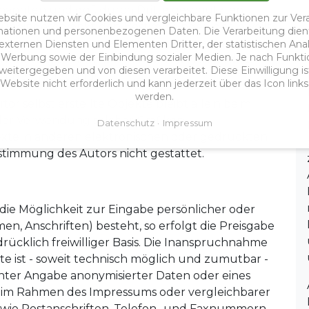
enannten und ggf. durch Dritte geschützten
ebsite nutzen wir Cookies und vergleichbare Funktionen zur Ver
 uneingeschränkt den Bestimmungen des jeweils
ationen und personenbezogenen Daten. Die Verarbeitung dien
itzrechten der jeweiligen eingetragenen
 externen Diensten und Elementen Dritter, der statistischen An
n Werbung sowie der Einbindung sozialer Medien. Je nach Funkt
Nennung ist nicht der Schluss zu ziehen, dass
eitergegeben und von diesen verarbeitet. Diese Einwilligung ist f
r geschützt sind!
ebsite nicht erforderlich und kann jederzeit über das Icon link
werden.
tor selbst erstellte Objekte bleibt allein beim
oder Verwendung solcher Grafiken,
Datenschutz
Impressum
te in anderen elektronischen oder gedruckten
stimmung des Autors nicht gestattet.
die Möglichkeit zur Eingabe persönlicher oder
en, Anschriften) besteht, so erfolgt die Preisgabe
drücklich freiwilliger Basis. Die Inanspruchnahme
 ist - soweit technisch möglich und zumutbar -
ter Angabe anonymisierter Daten oder eines
 im Rahmen des Impressums oder vergleichbarer
 wie Postanschriften, Telefon- und Faxnummern