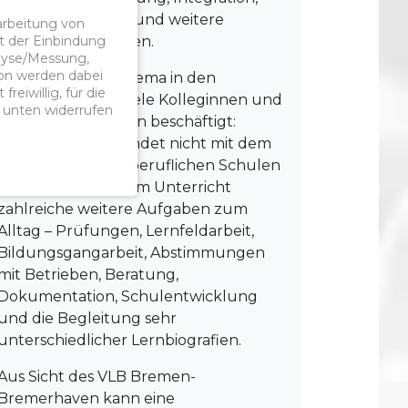
Pausenaufsichten und weitere
arbeitung von
t der Einbindung
schulische Aufgaben.
alyse/Messung,
ion werden dabei
Damit rückt ein Thema in den
reiwillig, für die
Mittelpunkt, das viele Kolleginnen und
s unten widerrufen
Kollegen seit Jahren beschäftigt:
Lehrkräftearbeit endet nicht mit dem
Klingeln. Auch an beruflichen Schulen
gehören neben dem Unterricht
zahlreiche weitere Aufgaben zum
Alltag – Prüfungen, Lernfeldarbeit,
Bildungsgangarbeit, Abstimmungen
mit Betrieben, Beratung,
Dokumentation, Schulentwicklung
und die Begleitung sehr
unterschiedlicher Lernbiografien.
Aus Sicht des VLB Bremen-
Bremerhaven kann eine