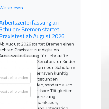
Weiterlesen …
Arbeitszeiterfassung an
Schulen: Bremen startet
Praxistest ab August 2026
Ab August 2026 startet Bremen einen
echten Praxistest zur digitalen
Arbeitszeiterfassung für Lehrkräfte.
Nach Angaben des Senators für Kinder
und Bildung sollen an neun Schulen in
Bremen und Bremerhaven künftig
etails einblenden
nicht nur Unterrichtsstunden
dokumentiert werden, sondern auch
bislang weniger sichtbare Tätigkeiten
etails einblenden
wie Unterrichtsvorbereitung,
Korrekturen, Kommunikation,
individuelle Förderung, Integration,